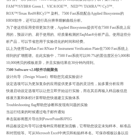
FAM™/SYBR® Green I、VIC®/JOE™、NED™/ TAMRA™/ Cy3™、
ROX™/Texas Red®和Cy5™ 染料。7500 Fast系统配合Applied Biosystems的
HRM软件，还可以进行高分辨率熔解曲线分析。
为了使这些应用变得更加方便，Applied Biosystems提供可在7500 Fast系统上应
用的，预设计的、易于使用的、经质量检测的TaqMan®分析产品。使用这些分
析产品，可以节省您用于实验优化的时间和经费。
以上为使用TaqMan Fast RNase P Instrument Verification Plate在7500 Fast系统上
得到的扩增图谱。在此实验中，7500 Fast系统可以99.7%的置信度区分5,000和
10,000拷贝的模板差异，并且实验结果在30分钟内得到。
7500 Software v2.0软件功能聚焦
设计向导（Design Wizard）帮助您完成实验设计
设定选项可以为更加复杂的应用提供更多可选的灵活性，如多重分析应用
快速启动设定选项可以让您立即开始运行实验，而在其后再输入样品板信息
移液方案和体积计算帮助您快速建立实验体系
Troubleshooting flag帮助您诊断和发现有问题的实验
当运行结束的时候通过电子邮件通知
单击鼠标将图片导出到PowerPoint和JPEG
样品板设定向导可以使每种应用都更加流畅，它帮助您设定未知样本、标准品
和对照组等。可从Microsoft Excel中拷贝和粘贴样本名。可保存模板以备以后