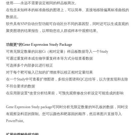
使用——永远不需要设定相同的样品板两次。
在包含未知样本的标准曲线的图谱上，可以简单、直接地移除偏离标准曲线的
数据点。
软件具有SNP自动分型功能可自动区分不同的基因型，同时还可以生成直观的
聚类图谱的结果报告，以帮助您在人群或样本中观察结果。
功能更*的Gene Expression Study Package
可将无限定数量的比较Ct（相对定量）样品板数据导入一个Study
可通过重复样本或生物学重复样本等方式分组查看数据
可选择多个内部参比进行校正
对于每个靶可输入已知的扩增效率以校正相对定量结果
在一个Study中可查看扩增图谱，多组分图谱和QC总结等，以方便发现和去除
不符合要求的数据
在应用新设置*改变分析结果前，可预先观察修改分析设定可能造成的影响
Gene Expression Study package可同时分析无限定数量的96孔板的数据，同时没
有观察染料层的限制。您可以颜色和靶基因的顺序，然后将图片直接导入
PowerPoint。
扩展的熔解曲线功能