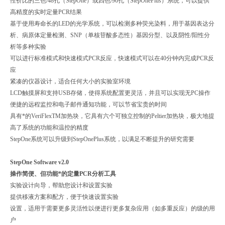
性价比的三色/48孔（StepOne）或四色/96孔（StepOnePlus）系统，可以提供
高精度的实时定量PCR结果
基于使用寿命长的LED的光学系统，可以检测多种荧光染料，用于基因表达分
析、病原体定量检测、SNP（单核苷酸多态性）基因分型、以及阴性/阳性分
析等多种实验
可以进行标准模式和快速模式PCR反应，快速模式可以在40分钟内完成PCR反
应
紧凑的仪器设计，适合任何大小的实验室环境
LCD触摸屏和支持USB存储，使得系统配置更灵活，并且可以实现无PC操作
便捷的远程监控和电子邮件通知功能，可以节省宝贵的时间
具有*的VeriFlexTM加热块，它具有六个可独立控制的Peltier加热块，极大地提
高了系统的功能和温控的精度
StepOne系统可以升级到StepOnePlus系统，以满足不断提升的研究需要
StepOne Software v2.0
操作简便、但功能*的定量PCR分析工具
实验设计向导，帮助您设计和设置实验
提供移液方案和配方，便于快速设置实验
设置，适用于需要更多灵活性以便进行更多复杂应用（如多重反应）的级的用
户