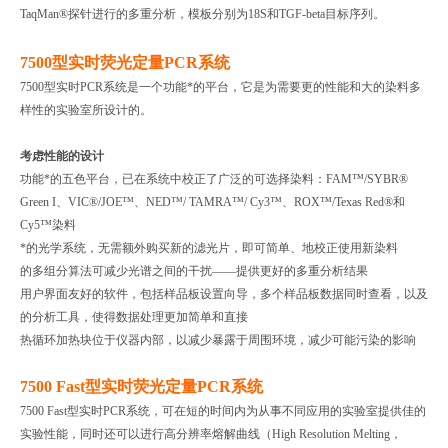
TaqMan®探针进行的多重分析，模板分别为18S和TGF-beta目标序列。
7500型实时荧光定量PCR系统
7500型实时PCR系统是一个功能*的平台，它是为需要更的性能和大的染料多
样性的实验室所设计的。
考虑性能的设计
功能*的五色平台，已在系统中校正了广泛的可选择染料：FAM™/SYBR®
Green I、VIC®/JOE™、NED™/ TAMRA™/ Cy3™、ROX™/Texas Red®和
Cy5™染料
*的光学系统，无需额外购买新的滤光片，即可简单、地校正使用新染料
的多组分算法可减少光谱之间的干扰——提供更好的多重分析结果
用户界面友好的软件，包括样品板设置向导，多个样品板数据同时查看，以及
的分析工具，使得数据处理更加简单和直接
热循环加热块位于仪器内部，以减少暴露于周围环境，减少可能污染的影响
7500 Fast型实时荧光定量PCR系统
7500 Fast型实时PCR系统，可在短的时间内为从事不同应用的实验室提供佳的
实验性能，同时还可以进行高分辨率熔解曲线（High Resolution Melting，