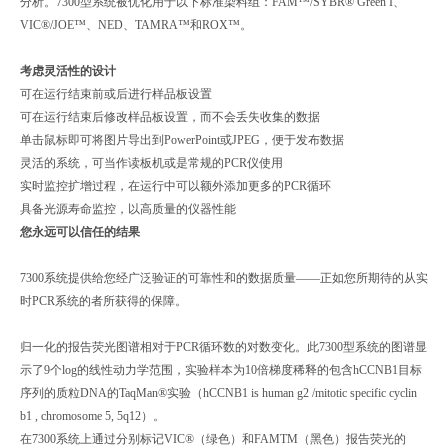
分析。7300型系统被优化用于以下标准染料组：FAM™/SYBR® Green I、
VIC®/JOE™、NED、TAMRA™和ROX™。
考虑灵活性的设计
可在运行结束前或后进行样品板设置
可在运行结束后修改样品板设置，而不会丢失收集的数据
单击鼠标即可将图片导出到PowerPoint或JPEG，便于发布数据
灵活的系统，可当作读板机或是常规的PCR仪使用
实时监控扩增过程，在运行中可以额外添加更多的PCR循环
具备光源寿命监控，以高质量的仪器性能
您永远可以信任的结果
7300系统提供给您经广泛验证的可靠性和的数据质量——正如您所期待的从实
时PCR系统的者所获得的保障。
归一化的报告荧光图谱相对于PCR循环数的对数变化。此7300型系统的图谱显
示了9个log的线性动力学范围，实验样本为10倍梯度稀释的包含hCCNB1目标
序列的质粒DNA的TaqMan®实验（hCCNB1 is human g2 /mitotic specific cyclin
b1 , chromosome 5, 5q12）。
在7300系统上通过分别标记VIC®（绿色）和FAMTM（黑色）报告荧光的