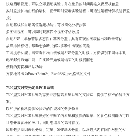
快速启动设定，可以立即启动实验，并在稍后的时间再输入反应板信息
实时监控扩增曲线的增长，便于即时查看实验进程（可通过远程计算机进行监
控）
自动基线和自动阈值选定功能，可以简化分析步骤
多图谱视图，可以同时观察四个视图评估数据
自动SNP（单核苷酸多态性）基因分型，具有直观的图表输出和质量评估
故障排除标记，帮助您诊断并解决实验中出现的问题
工具提示功能，当查看扩增曲线或是SNP分型的时候，方便识别不同样本孔
电子邮件通知功能，在实验开始或是结束的时候提醒您
便捷的剪切和粘贴功能
方便地导出为PowerPoint®、Excel®或.jpeg格式的文件
7300型实时荧光定量PCR系统
7300型实时PCR系统为需要经济型高质量系统的实验室，提供了标准的解决方
案。
以经济的价格提供经验证的性能和的数据质量
7300型实时PCR系统很好的平衡了的质量和预算的敏感。的多色检测能力可以
让您开展多样的应用，同时您结果的高可信度。
应用包括基因表达分析、定量、SNP基因分型、以及包括内在阳性对照的+/-