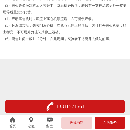
（3）离心管必须对称放入套管中，防止机身振动，若只有一支样品管另外一支要
用等质量的水代替。
（4）启动离心机时，应盖上离心机顶盖后，方可慢慢启动。
（5）分离结束后，先关闭离心机，在离心机停止转动后，方可打开离心机盖，取
出样品，不可用外力强制其停止运动。
（6）离心时间一般1～2分钟，在此期间，实验者不得离开去做别的事。
13311521561
热线电话
在线询价
首页
定位
留言