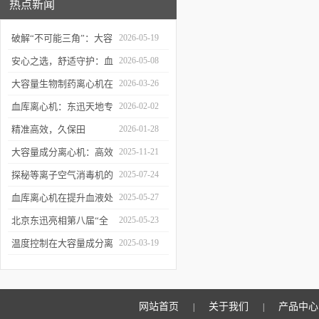
热点新闻
破解“不可能三角”：大容
2026-05-19
量生物制药离心机让收率
安心之选，舒适守护：血
2026-05-08
与效率兼得
站采血椅（GB意大利采
大容量生物制药离心机在
2026-03-26
血椅）
生物制品与药品生产中的
血库离心机：东迅天地专
2026-02-02
关键应用
业设计，满足血液成分制
精准高效，久保田
2026-01-28
备全需求
KA2200离心机为血库检
大容量成分离心机：高效
2025-11-21
验注入“心”动力
分离的工业级“分选专家”
探秘等离子空气消毒机的
2025-07-24
消毒原理与应用优势
血库离心机在提升血液处
2025-05-27
理效率与质量的双重价值
北京东迅亮相第八届“全
2025-05-23
国血站管理大会”
温度控制在大容量成分离
2025-03-19
心机中的重要性体现在哪
里？
网站首页
关于我们
产品中心
|
|