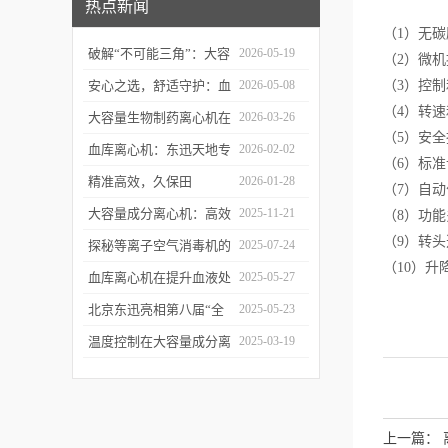
热点新闻
（1）无
破解“不可能三角”：大容
2026-05-19
（2）微
量生物制药离心机让收率
安心之选，舒适守护：血
2026-05-08
（3）控
（4）转
与效率兼得
站采血椅（GB意大利采
大容量生物制药离心机在
2026-03-26
（5）安全
血椅）
生物制品与药品生产中的
血库离心机：东迅天地专
2026-02-02
（6）标
关键应用
业设计，满足血液成分制
精准高效，久保田
2026-01-28
（7）自
备全需求
KA2200离心机为血库检
大容量成分离心机：高效
2025-11-21
（8）功
（9）转
验注入“心”动力
分离的工业级“分选专家”
探秘等离子空气消毒机的
2025-07-24
（10）升
消毒原理与应用优势
血库离心机在提升血液处
2025-05-27
理效率与质量的双重价值
北京东迅亮相第八届“全
2025-05-23
国血站管理大会”
温度控制在大容量成分离
2025-03-19
心机中的重要性体现在哪
里？
上一篇：